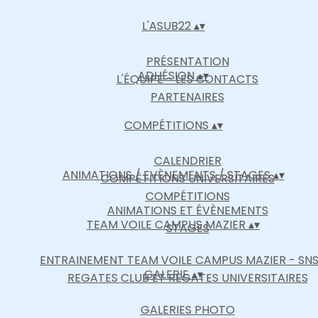
L'ASUB22
▴
▾
PRÉSENTATION
ADHÉSION
▴
▾
L'ÉQUIPE - LES CONTACTS
PARTENAIRES
COMPÉTITIONS
▴
▾
CALENDRIER
ANIMATIONS / EVÈNEMENTS / STAGES
▴
▾
COMPÉTITIONS UNIVERSITAIRES
COMPÉTITIONS
ANIMATIONS ET ÉVÈNEMENTS
TEAM VOILE CAMPUS MAZIER
▴
▾
STAGES
ENTRAINEMENT TEAM VOILE CAMPUS MAZIER - SN
GALERIE
▴
▾
REGATES CLUB ET REGATES UNIVERSITAIRES
GALERIES PHOTO