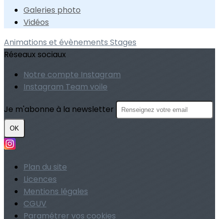
Galeries photo
Vidéos
Animations et évènements
Stages
Réseaux sociaux
Notre compte Instagram
Instagram Team voile
Je m'abonne à la newsletter
OK
Plan du site
Licences
Mentions légales
CGUV
Paramétrer vos cookies