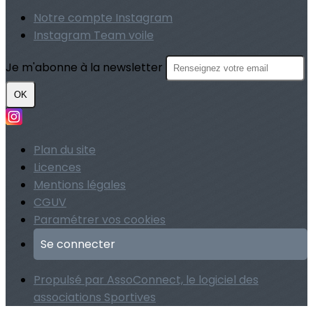
Notre compte Instagram
Instagram Team voile
Je m'abonne à la newsletter
OK
Plan du site
Licences
Mentions légales
CGUV
Paramétrer vos cookies
Se connecter
Propulsé par AssoConnect, le logiciel des
associations Sportives