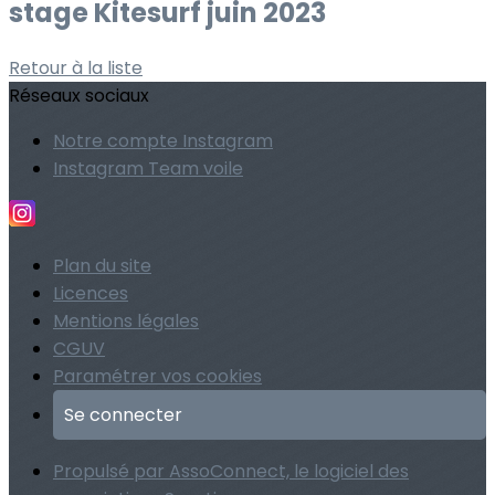
stage Kitesurf juin 2023
Retour à la liste
Réseaux sociaux
Notre compte Instagram
Instagram Team voile
Plan du site
Licences
Mentions légales
CGUV
Paramétrer vos cookies
Se connecter
Propulsé par AssoConnect, le logiciel des