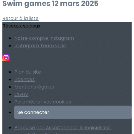
Swim games 12 mars 2025
Retour à la liste
Réseaux sociaux
Notre compte Instagram
Instagram Team voile
Plan du site
Licences
Mentions légales
CGUV
Paramétrer vos cookies
Se connecter
Propulsé par AssoConnect, le logiciel des