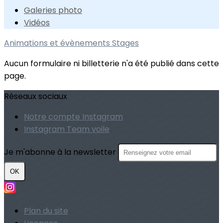
Galeries photo
Vidéos
Animations et évènements
Stages
Aucun formulaire ni billetterie n'a été publié dans cette
page.
Réseaux sociaux
Notre compte Instagram
Instagram Team voile
Je m'abonne à la newsletter
OK
Plan du site